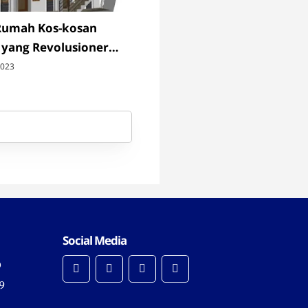
Rumah Kos-kosan
 yang Revolusioner
sa Arsitektur Kami
2023
Social Media
0
9