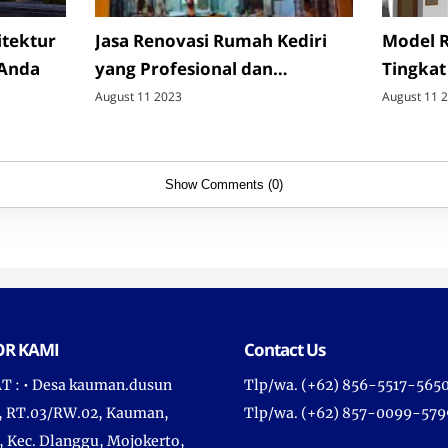
itektur
Jasa Renovasi Rumah Kediri
Model 
Anda
yang Profesional dan
Tingkat
Terpercaya
oleh Ja
August 11 2023
August 11 
Show Comments (0)
R KAMI
Contact Us
 : • Desa kauman.dusun
Tlp/wa. (+62) 856-5517-565
, RT.03/RW.02, Kauman,
Tlp/wa. (+62) 857-0099-579
, Kec. Dlanggu, Mojokerto,