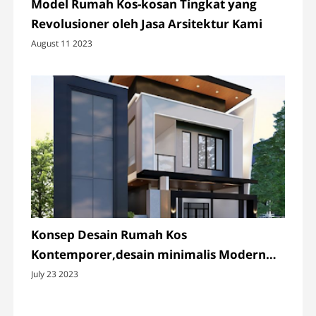
Model Rumah Kos-kosan Tingkat yang
Revolusioner oleh Jasa Arsitektur Kami
August 11 2023
Konsep Desain Rumah Kos
Kontemporer,desain minimalis Modern
Desain rumah kos kontemporer Order by
July 23 2023
miss rossi Lokasi gresik